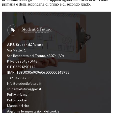
primaria e della secondaria di primo e di secondo grado.
A.P.S. Studenti&Futuro
Via Mattei, 1
San Benedetto del Tronto, 63074 (AP)
P. Iva 02254390442
C.F. 02254390442
IBAN IT89U0306909606100000143933
+39.347.8475855
info@studentiefuturo.it
studentiefuturo@pec.it
Policy privacy
Policy cookie
Mappa del sito
Aggiorna le impostazioni dei cookie