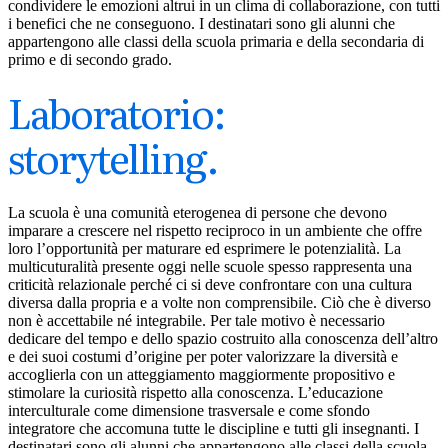
condividere le emozioni altrui in un clima di collaborazione, con tutti
i benefici che ne conseguono. I destinatari sono gli alunni che
appartengono alle classi della scuola primaria e della secondaria di
primo e di secondo grado.
Laboratorio:
storytelling.
La scuola è una comunità eterogenea di persone che devono
imparare a crescere nel rispetto reciproco in un ambiente che offre
loro l’opportunità per maturare ed esprimere le potenzialità. La
multicuturalità presente oggi nelle scuole spesso rappresenta una
criticità relazionale perché ci si deve confrontare con una cultura
diversa dalla propria e a volte non comprensibile. Ciò che è diverso
non è accettabile né integrabile. Per tale motivo è necessario
dedicare del tempo e dello spazio costruito alla conoscenza dell’altro
e dei suoi costumi d’origine per poter valorizzare la diversità e
accoglierla con un atteggiamento maggiormente propositivo e
stimolare la curiosità rispetto alla conoscenza. L’educazione
interculturale come dimensione trasversale e come sfondo
integratore che accomuna tutte le discipline e tutti gli insegnanti. I
destinatari sono gli alunni che appartengono alle classi della scuola